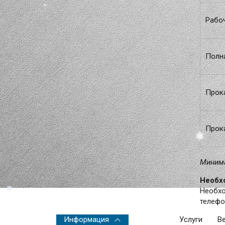
Рабоч
Полна
Прок
Прока
Минима
Необхо
Необхо
телефо
Информация
Услуги
В