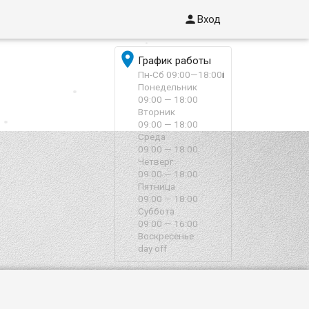

Вход

График работы
Пн-Сб 09:00—18:00
i
Понедельник
09:00 — 18:00
Вторник
09:00 — 18:00
Среда
09:00 — 18:00
Четверг
09:00 — 18:00
Пятница
09:00 — 18:00
Суббота
09:00 — 16:00
Воскресенье
day off