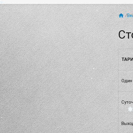

/
Ве
Ст
ТАР
Один 
Суто
Выход