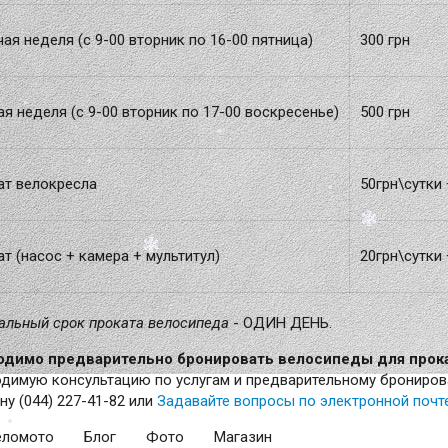
ая неделя (с 9-00 вторник по 16-00 пятница)
300 грн
я неделя (с 9-00 вторник по 17-00 воскресенье)
500 грн
ат велокресла
50грн\сутки
т (насос + камера + мультитул)
20грн\сутки
льный срок проката велосипеда
- ОДИН ДЕНЬ.
димо предварительно бронировать велосипеды для прокат
димую консультацию по услугам и предварительному брониров
ну (044) 227-41-82 или
Задавайте вопросы по электронной почт
еломото
Блог
Фото
Магазин