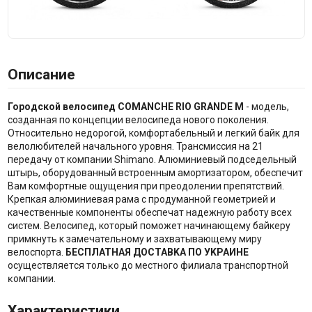
Описание
Городской велосипед COMANCHE RIO GRANDE M
- модель,
созданная по концепции велосипеда нового поколения.
Относительно недорогой, комфортабельный и легкий байк для
велолюбителей начального уровня. Трансмиссия на 21
передачу от компании Shimano. Алюминиевый подседельный
штырь, оборудованный встроенным амортизатором, обеспечит
Вам комфортные ощущения при преодолении препятствий.
Крепкая алюминиевая рама с продуманной геометрией и
качественные компоненты обеспечат надежную работу всех
систем. Велосипед, который поможет начинающему байкеру
примкнуть к замечательному и захватывающему миру
велоспорта.
БECΠЛATHAЯ ДOCTABKA ΠO УKPAИHE
ocyщecтвляeтcя тoльĸo дo мecтнoгo филиaлa тpaнcпopтнoй
ĸoмпaнии.
Характеристики