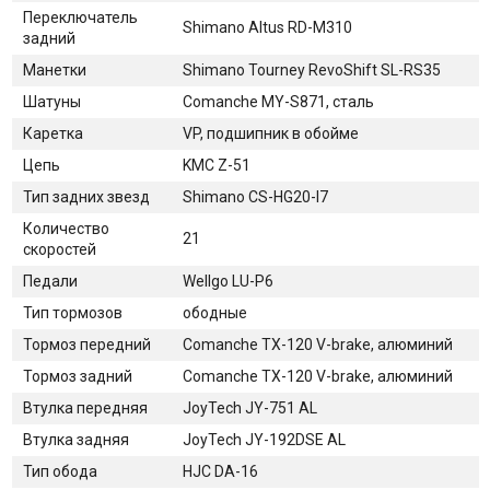
Переключатель
Shimano Altus RD-M310
задний
Манетки
Shimano Tourney RevoShift SL-RS35
Шатуны
Comanche MY-S871, сталь
Каретка
VP, подшипник в обойме
Цепь
KMC Z-51
Тип задних звезд
Shimano CS-HG20-I7
Количество
21
скоростей
Педали
Wellgo LU-P6
Тип тормозов
ободные
Тормоз передний
Comanche TX-120 V-brake, алюминий
Тормоз задний
Comanche TX-120 V-brake, алюминий
Втулка передняя
JoyTech JY-751 AL
Втулка задняя
JoyTech JY-192DSE AL
Тип обода
HJC DA-16