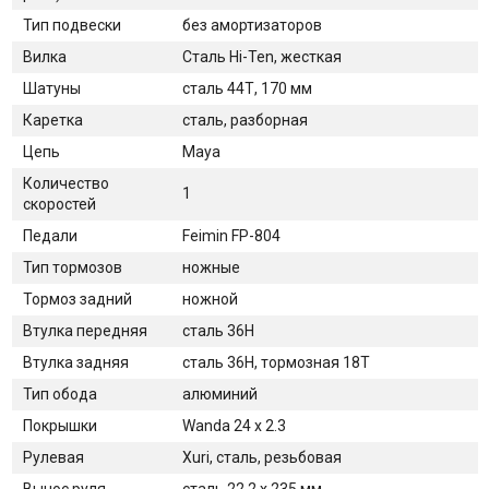
Тип подвески
без амортизаторов
Вилка
Сталь Hi-Ten, жесткая
Шатуны
сталь 44Т, 170 мм
Каретка
сталь, разборная
Цепь
Maya
Количество
1
скоростей
Педали
Feimin FP-804
Тип тормозов
ножные
Тормоз задний
ножной
Втулка передняя
cталь 36H
Втулка задняя
сталь 36H, тормозная 18Т
Тип обода
алюминий
Покрышки
Wanda 24 х 2.3
Рулевая
Xuri, сталь, резьбовая
Вынос руля
сталь 22.2 х 235 мм